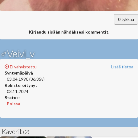
0
tykkää
Kirjaudu sisään nähdäksesi kommentit.
♂Veivi_v
Ei vahvistettu
Lisää tietoa
Syntymäpäivä
03.04.1990 (36,35v)
Rekisteröitynyt
03.11.2024
Status:
Poissa
Kaverit
(2)