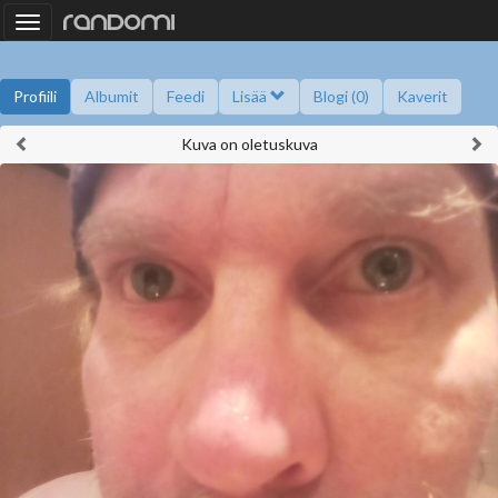
Toggle
navigation
Profiili
Albumit
Feedi
Lisää
Blogi (0)
Kaverit
Kuva on oletuskuva
Kysy minulta
Tietoa
Kaverikirja
Gallupit
Saavutukset