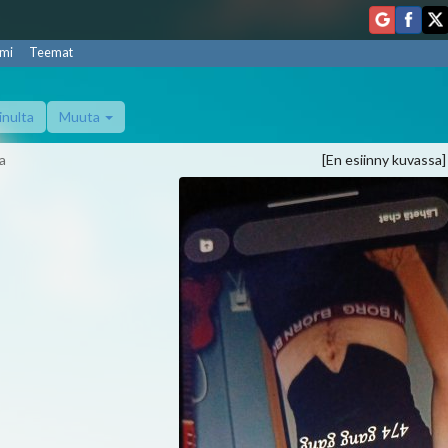
mi
Teemat
inulta
Muuta
a
[En esiinny kuvassa]