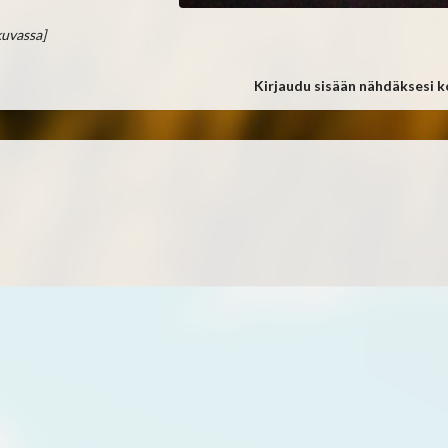
kuvassa]
Kirjaudu sisään nähdäksesi 