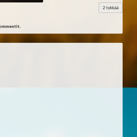
2
tykkää
kommentit.