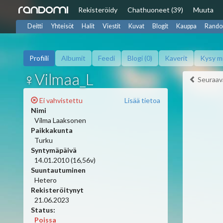
Rekisteröidy
Chat
huoneet (39)
Muuta
Deitti
Yhteisöt
Halit
Viestit
Kuvat
Blogit
Kauppa
Rando
Profiili
Albumit
Feedi
Blogi (0)
Kaverit
Kysy m
♀Vilmaa_L
Seuraav
Ei vahvistettu
Lisää tietoa
Nimi
Vilma Laaksonen
Paikkakunta
Turku
Syntymäpäivä
14.01.2010 (16,56v)
Suuntautuminen
Hetero
Rekisteröitynyt
21.06.2023
Status:
Poissa