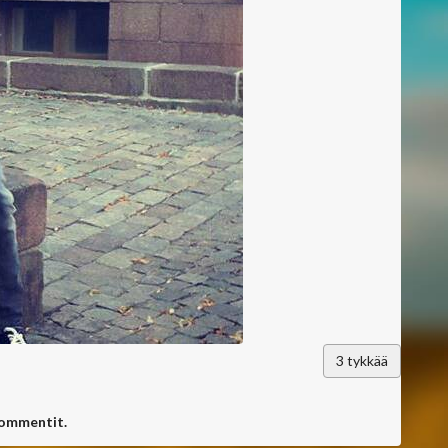
3
tykkää
kommentit.