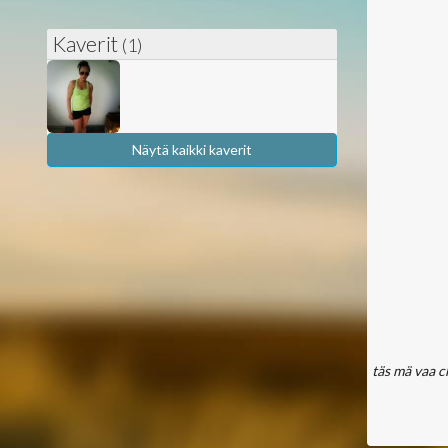
Kaverit
(1)
Näytä kaikki kaverit
täs mä vaa c