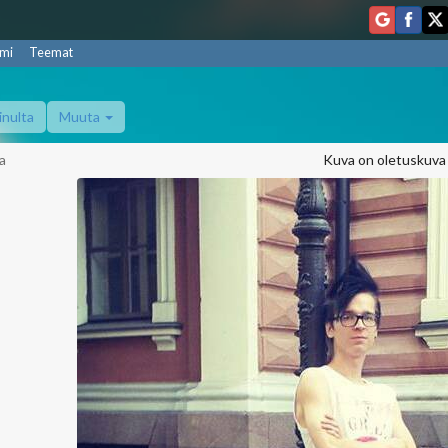
mi
Teemat
inulta
Muuta
a
Kuva on oletuskuva