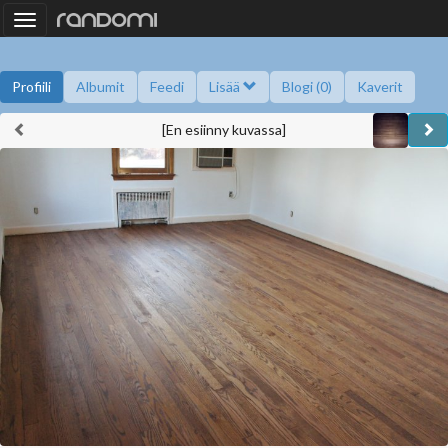
Toggle
navigation
Profiili
Albumit
Feedi
Lisää
Blogi (0)
Kaverit
[En esiinny kuvassa]
Kysy minulta
Tietoa
Kaverikirja
Gallupit
Saavutukset