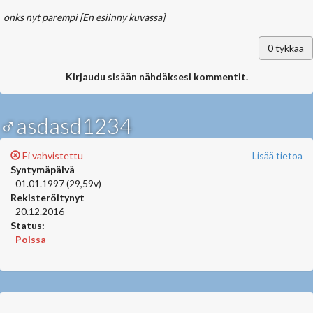
onks nyt parempi
[En esiinny kuvassa]
0
tykkää
Kirjaudu sisään nähdäksesi kommentit.
♂asdasd1234
Ei vahvistettu
Lisää tietoa
Syntymäpäivä
01.01.1997 (29,59v)
Rekisteröitynyt
20.12.2016
Status:
Poissa