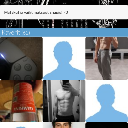
Matskut ja vaiht maksust snäpis! <3
Kaverit
(62)