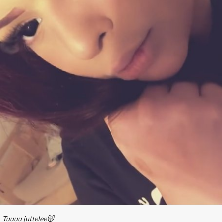
Tuuuu juttelee😽