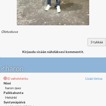
Oletuskuva
3
tykkää
Kirjaudu sisään nähdäksesi kommentit.
♂haron
Ei vahvistettu
Lisää tietoa
Nimi
haron zaxo
Paikkakunta
Helsinki
Syntymäpäivä