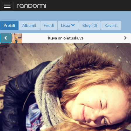
Toggle
navigation
Profiili
Albumit
Feedi
Lisää
Blogi (0)
Kaverit
Kuva on oletuskuva
Kysy minulta
Tietoa
Kaverikirja
Gallupit
Saavutukset