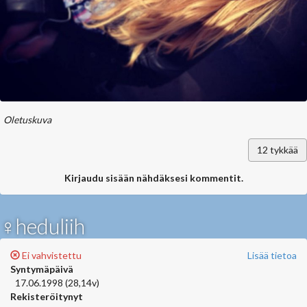
Oletuskuva
12
tykkää
Kirjaudu sisään nähdäksesi kommentit.
♀heduliih
Ei vahvistettu
Lisää tietoa
Syntymäpäivä
17.06.1998 (28,14v)
Rekisteröitynyt