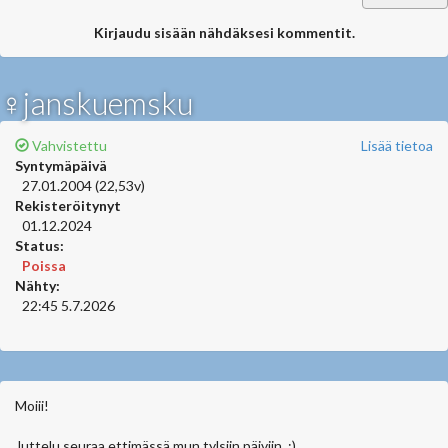
Kirjaudu sisään nähdäksesi kommentit.
♀janskuemsku
Vahvistettu
Lisää tietoa
Syntymäpäivä
27.01.2004 (22,53v)
Rekisteröitynyt
01.12.2024
Status:
Poissa
Nähty:
22:45 5.7.2026
Moiii!
Juttelu seuraa ettimässä mun tylsiin päiviin. :)