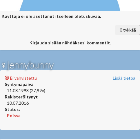
Käyttäjä ei ole asettanut itselleen oletuskuvaa.
0
tykkää
Kirjaudu sisään nähdäksesi kommentit.
♀jennybunny
Ei vahvistettu
Lisää tietoa
Syntymäpäivä
11.08.1998 (27,99v)
Rekisteröitynyt
10.07.2016
Status:
Poissa