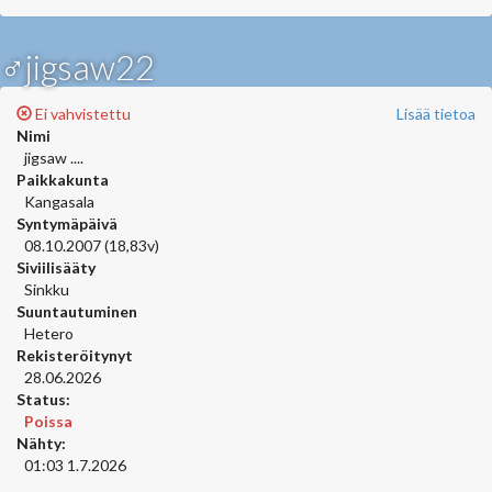
♂jigsaw22
Ei vahvistettu
Lisää tietoa
Nimi
jigsaw ....
Paikkakunta
Kangasala
Syntymäpäivä
08.10.2007 (18,83v)
Siviilisääty
Sinkku
Suuntautuminen
Hetero
Rekisteröitynyt
28.06.2026
Status:
Poissa
Nähty:
01:03 1.7.2026