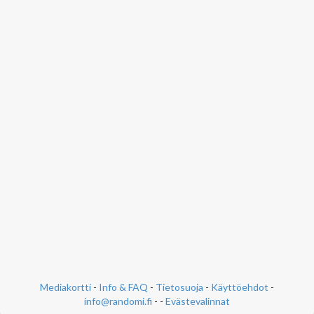
Mediakortti
-
Info & FAQ
-
Tietosuoja
-
Käyttöehdot
-
info@randomi.fi
- -
Evästevalinnat