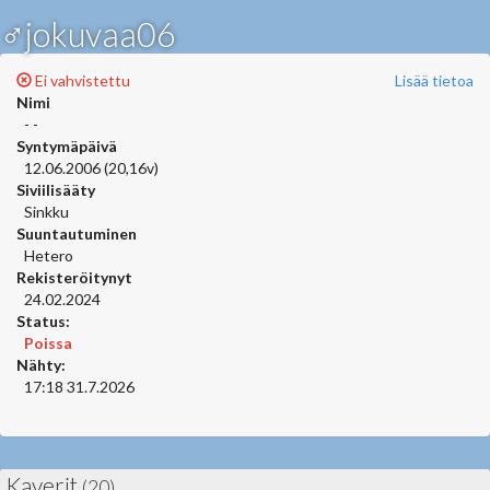
♂jokuvaa06
Ei vahvistettu
Lisää tietoa
Nimi
- -
Syntymäpäivä
12.06.2006 (20,16v)
Siviilisääty
Sinkku
Suuntautuminen
Hetero
Rekisteröitynyt
24.02.2024
Status:
Poissa
Nähty:
17:18 31.7.2026
Kaverit
(20)