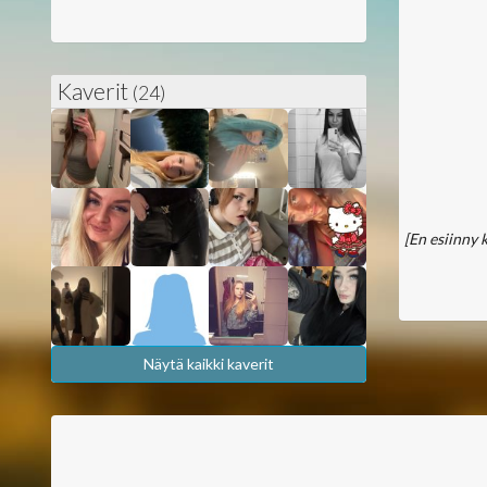
Kaverit
(24)
[En esiinny 
Näytä kaikki kaverit