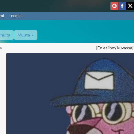
mi
Teemat
inulta
Muuta
a
[En esiinny kuvassa]