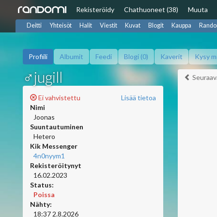
Rekisteröidy
Chat
huoneet (38)
Muuta
Deitti
Yhteisöt
Halit
Viestit
Kuvat
Blogit
Kauppa
Rando
Profiili
Albumit
Feedi
Blogi (0)
Kaverit
Kysy m
♂jugill
Seuraav
Ei vahvistettu
Lisää tietoa
Nimi
Joonas
Suuntautuminen
Hetero
Kik Messenger
4n0nyym1
Rekisteröitynyt
16.02.2023
Status:
Poissa
Nähty:
18:37 2.8.2026