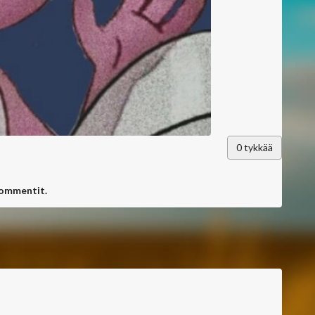
0
tykkää
kommentit.