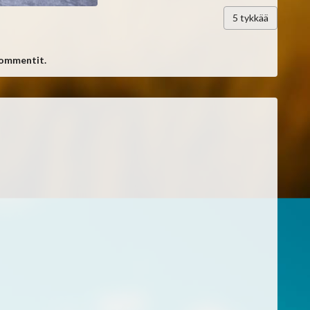
5
tykkää
kommentit.