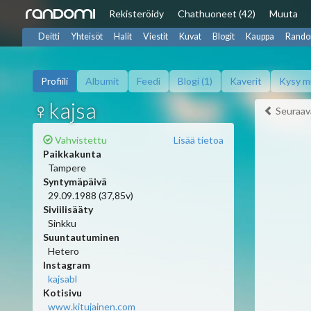
Rekisteröidy
Chat
huoneet (42)
Muuta
Deitti
Yhteisöt
Halit
Viestit
Kuvat
Blogit
Kauppa
Rando
Profiili
Albumit
Feedi
Blogi (1)
Kaverit
Kysy m
♀kajsa
Seuraav
Vahvistettu
Lisää tietoa
Paikkakunta
Tampere
Syntymäpäivä
29.09.1988 (37,85v)
Siviilisääty
Sinkku
Suuntautuminen
Hetero
Instagram
kajsabl
Kotisivu
www.kitujainen.com