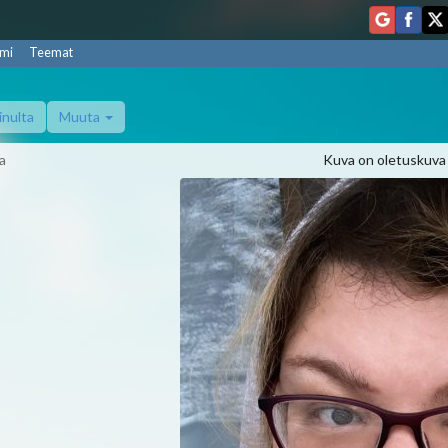
mi
Teemat
inulta
Muuta
a
Kuva on oletuskuva