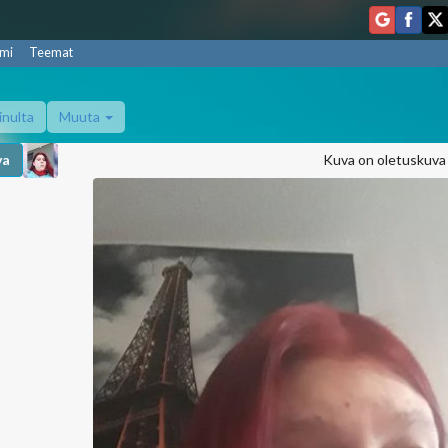
mi
Teemat
inulta
Muuta
va
Kuva on oletuskuva