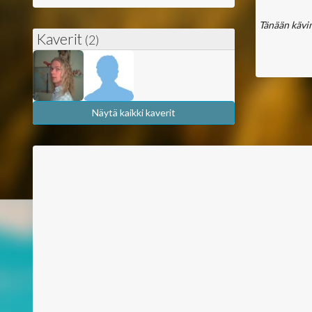
Tänään kävin
Kaverit
(2)
Näytä kaikki kaverit