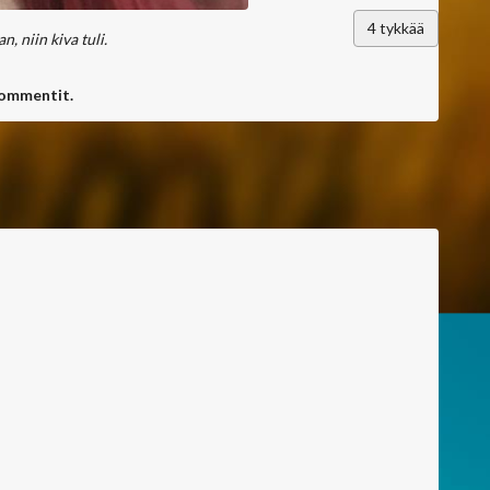
4
tykkää
, niin kiva tuli.
kommentit.