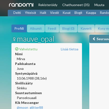
Rekisteröidy
Chat
huoneet (35)
Muuta
Deitti
Yhteisöt
Halit
Viestit
Kuvat
Blogit
Kauppa
Rando
Profiili
Albumit
Feedi
Blogi (0)
Kaverit
Kysy m
♀mauve_opal
Seuraa
Vahvistettu
Lisää tietoa
Nimi
Mirva
Paikkakunta
Juva
Syntymäpäivä
10.06.1988 (38,16v)
Siviilisääty
Sinkku
Suuntautuminen
Panseksuaali
Kik Messenger
@moon_glitter88