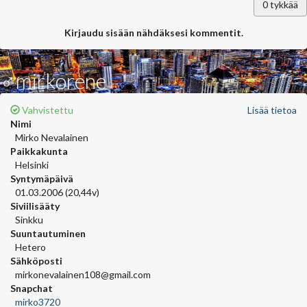
0
tykkää
Kirjaudu sisään nähdäksesi kommentit.
♂mirkorene
Vahvistettu
Lisää tietoa
Nimi
Mirko Nevalainen
Paikkakunta
Helsinki
Syntymäpäivä
01.03.2006 (20,44v)
Siviilisääty
Sinkku
Suuntautuminen
Hetero
Sähköposti
mirkonevalainen108@gmail.com
Snapchat
mirko3720