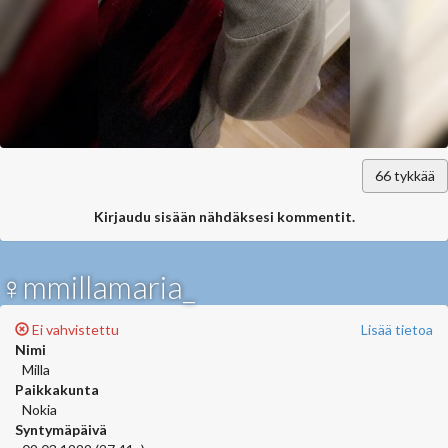
66
tykkää
Kirjaudu sisään nähdäksesi kommentit.
♀mmillamaria_
Ei vahvistettu
Lisää tietoa
Nimi
Milla
Paikkakunta
Nokia
Syntymäpäivä