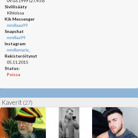
09.03.1999 (27,41v)
Siviilisääty
Kihloissa
Kik Messenger
mmillaaa99
Snapchat
mmillaa99
Instagram
mmillamaria_
Rekisteröitynyt
05.11.2015
Status:
Poissa
Kaverit
(27)