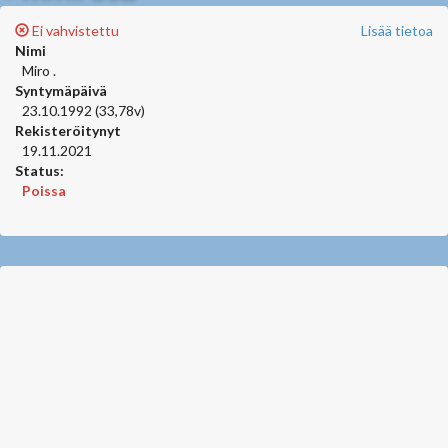
Ei vahvistettu
Lisää tietoa
Nimi
Miro .
Syntymäpäivä
23.10.1992 (33,78v)
Rekisteröitynyt
19.11.2021
Status:
Poissa