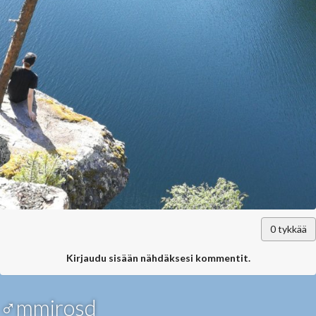
0
tykkää
Kirjaudu sisään nähdäksesi kommentit.
♂mmirosd