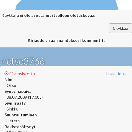
Käyttäjä ei ole asettanut itselleen oletuskuvaa.
0
tykkää
Kirjaudu sisään nähdäksesi kommentit.
♂otso3766
Ei vahvistettu
Lisää tietoa
Nimi
Otso
Syntymäpäivä
08.07.2009 (17,08v)
Siviilisääty
Sinkku
Suuntautuminen
Hetero
Rekisteröitynyt