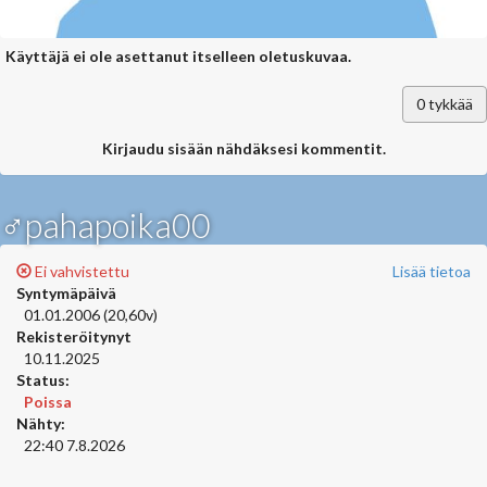
Käyttäjä ei ole asettanut itselleen oletuskuvaa.
0
tykkää
Kirjaudu sisään nähdäksesi kommentit.
♂pahapoika00
Ei vahvistettu
Lisää tietoa
Syntymäpäivä
01.01.2006 (20,60v)
Rekisteröitynyt
10.11.2025
Status:
Poissa
Nähty:
22:40 7.8.2026