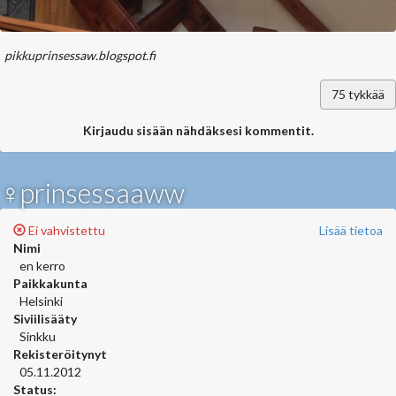
pikkuprinsessaw.blogspot.fi
75
tykkää
Kirjaudu sisään nähdäksesi kommentit.
♀prinsessaaww
Ei vahvistettu
Lisää tietoa
Nimi
en kerro
Paikkakunta
Helsinki
Siviilisääty
Sinkku
Rekisteröitynyt
05.11.2012
Status: