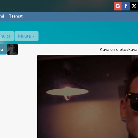
mi
Teemat
inulta
Muuta
va
Kuva on oletuskuva