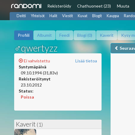
Rekisteröidy
Chat
huoneet (23)
Muuta
Deitti
Yhteisöt
Halit
Viestit
Kuvat
Blogit
Kauppa
Rando
Profiili
Albumit
Feedi
Blogi (0)
Kaverit
Kysy m
♂qwertyzz
Seuraa
Ei vahvistettu
Lisää tietoa
Syntymäpäivä
09.10.1994 (31,83v)
Rekisteröitynyt
23.10.2012
Status:
Poissa
Kaverit
(1)