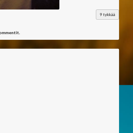
9
tykkää
kommentit.