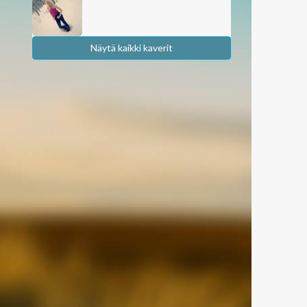
Näytä kaikki kaverit