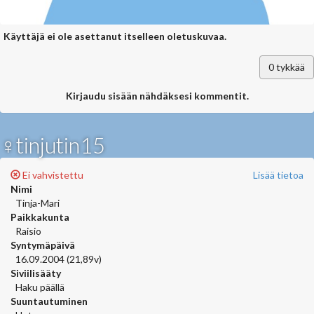
Käyttäjä ei ole asettanut itselleen oletuskuvaa.
0
tykkää
Kirjaudu sisään nähdäksesi kommentit.
♀tinjutin15
Ei vahvistettu
Lisää tietoa
Nimi
Tinja-Mari
Paikkakunta
Raisio
Syntymäpäivä
16.09.2004 (21,89v)
Siviilisääty
Haku päällä
Suuntautuminen