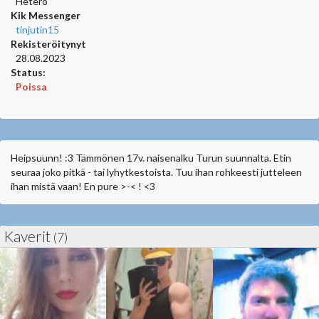
Hetero
Kik Messenger
tinjutin15
Rekisteröitynyt
28.08.2023
Status:
Poissa
Heipsuunn! :3 Tämmönen 17v. naisenalku Turun suunnalta. Etin
seuraa joko pitkä - tai lyhytkestoista. Tuu ihan rohkeesti jutteleen
ihan mistä vaan! En pure >-< ! <3
Kaverit
(7)