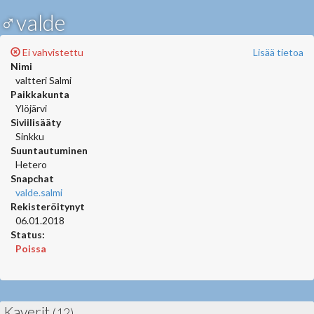
♂valde
Ei vahvistettu
Lisää tietoa
Nimi
valtteri Salmi
Paikkakunta
Ylöjärvi
Siviilisääty
Sinkku
Suuntautuminen
Hetero
Snapchat
valde.salmi
Rekisteröitynyt
06.01.2018
Status:
Poissa
Kaverit
(12)