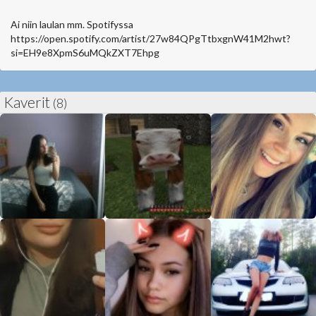
Ai niin laulan mm. Spotifyssa
https://open.spotify.com/artist/27w84QPgTtbxgnW41M2hwt?
si=EH9e8XpmS6uMQkZXT7Ehpg
Kaverit
(8)