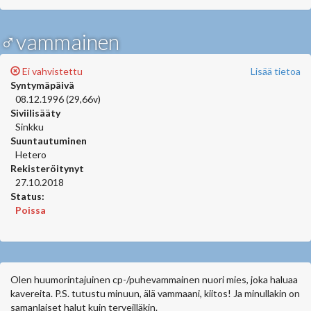
♂vammainen
Ei vahvistettu
Lisää tietoa
Syntymäpäivä
08.12.1996 (29,66v)
Siviilisääty
Sinkku
Suuntautuminen
Hetero
Rekisteröitynyt
27.10.2018
Status:
Poissa
Olen huumorintajuinen cp-/puhevammainen nuori mies, joka haluaa
kavereita. P.S. tutustu minuun, älä vammaani, kiitos! Ja minullakin on
samanlaiset halut kuin terveilläkin.