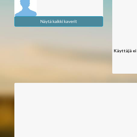
Näytä kaikki kaverit
Käyttäjä ei