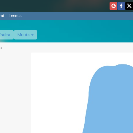
mi
Teemat
inulta
Muuta
a