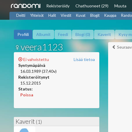
Rekisteröidy
Chat
huoneet (29)
Muuta
Deitti
Yhteisöt
Halit
Viestit
Kuvat
Blogit
Kauppa
Rando
Profiili
Albumit
Feedi
Blogi (0)
Kaverit
Kysy m
♀veera1123
Seuraav
Ei vahvistettu
Lisää tietoa
Syntymäpäivä
16.03.1989 (37,40v)
Rekisteröitynyt
15.12.2015
Status:
Poissa
Kaverit
(1)