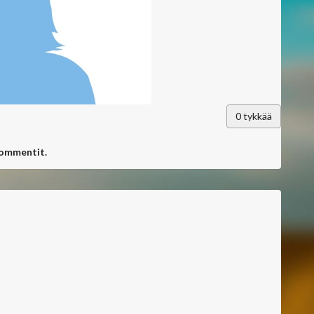
0
tykkää
kommentit.