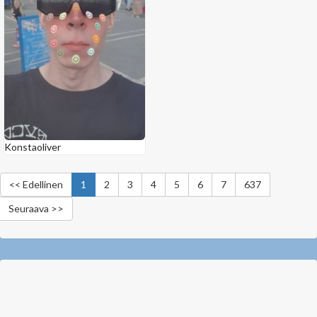
Konstaoliver
<< Edellinen
1
2
3
4
5
6
7
637
Seuraava >>