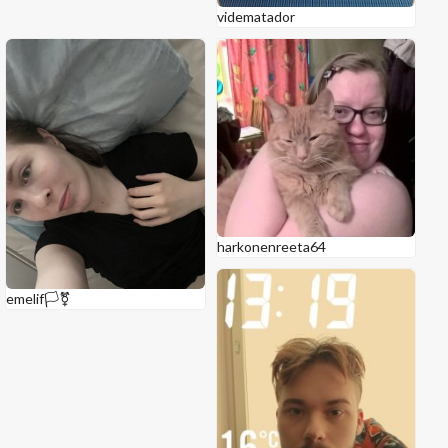
vidematador
harkonenreeta64
emelif🏳⚧