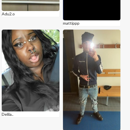
Adu2.o
mattippp
Delila..