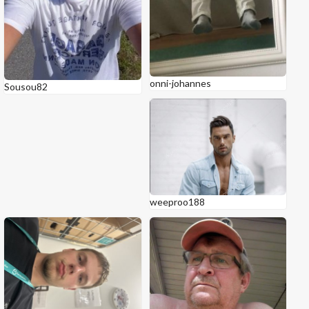
onni-johannes
Sousou82
weeproo188