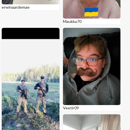
erwinaardemae
Maukka70
Veetir09