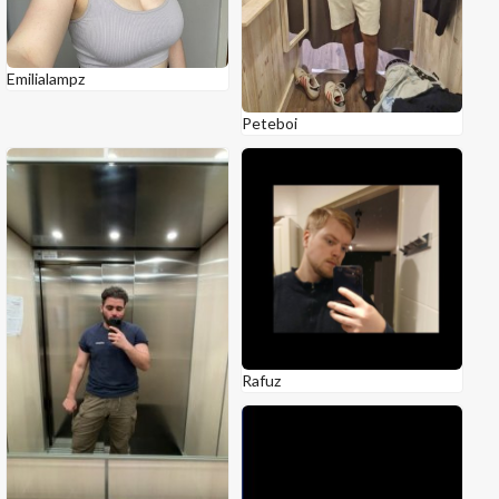
Emilialampz
Peteboi
Rafuz