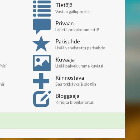
Tietäjä
Vastaa galluppeihin
Privaan
Lähetä privakommentti!
Parisuhde
Lisää vahvistettu parisuhde
Kuvaaja
hisi
Lisää palveluumme kuviasi
Kiinnostava
inä
Saa tykkäyksiä blogiin
Bloggaaja
Kirjoita blogikirjoitus