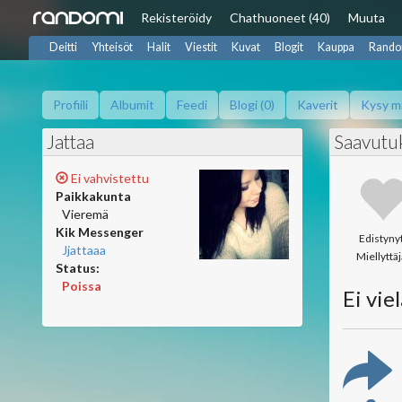
Rekisteröidy
Chat
huoneet (40)
Muuta
Deitti
Yhteisöt
Halit
Viestit
Kuvat
Blogit
Kauppa
Rando
Profiili
Albumit
Feedi
Blogi (0)
Kaverit
Kysy m
Jattaa
Saavutu
Ei vahvistettu
Paikkakunta
Vieremä
Kik Messenger
Edistyny
Jjattaaa
Miellyttäj
Status:
Poissa
Ei vie