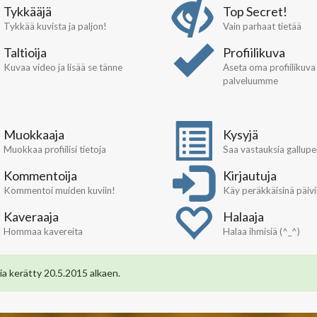
Tykkääjä
Top Secret!
Tykkää kuvista ja paljon!
Vain parhaat tietää
Taltioija
Profiilikuva
Kuvaa video ja lisää se tänne
Aseta oma profiilikuva
palveluumme
Muokkaaja
Kysyjä
Muokkaa profiilisi tietoja
Saa vastauksia gallupei
Kommentoija
Kirjautuja
Kommentoi muiden kuviin!
Käy peräkkäisinä päiv
Kaveraaja
Halaaja
Hommaa kavereita
Halaa ihmisiä (^_^)
a kerätty 20.5.2015 alkaen.