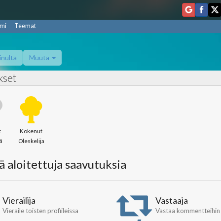
mi
Teemat
inulta
Muuta
kset
t
Kokenut
ä
Oleskelija
lä aloitettuja saavutuksia
Vierailija
Vastaaja
Vieraile toisten profiileissa
Vastaa kommentteihin