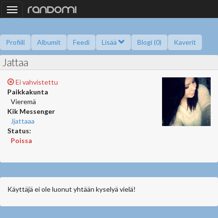
Toggle
navigation
Profiili
Albumit
Feedi
Lisää
Blogi (0)
Kaverit
Jattaa
Kysy minulta
Tietoa
Kaverikirja
Gallupit
Saavutukset
Ei vahvistettu
Paikkakunta
Vieremä
Kik Messenger
Jjattaaa
Status:
Poissa
Käyttäjä ei ole luonut yhtään kyselyä vielä!