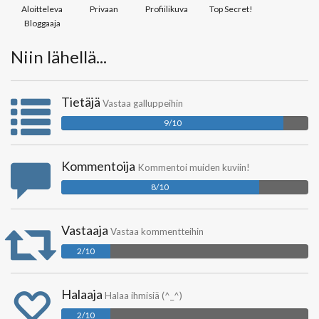
Aloitteleva
Privaan
Profiilikuva
Top Secret!
Bloggaaja
Niin lähellä...
Tietäjä
Vastaa galluppeihin
9/10
Kommentoija
Kommentoi muiden kuviin!
8/10
Vastaaja
Vastaa kommentteihin
2/10
Halaaja
Halaa ihmisiä (^_^)
2/10