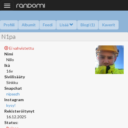
Toggle
navigation
Profiili
Albumit
Feedi
Lisää
Blogi (1)
Kaverit
N1pa
Kysy minulta
Tietoa
Kaverikirja
Gallupit
Saavutukset
Ei vahvistettu
Nimi
Niilo
Ikä
16v
Siviilisääty
Sinkku
Snapchat
nipaazh
Instagram
kysy!
Rekisteröitynyt
16.12.2025
Status: