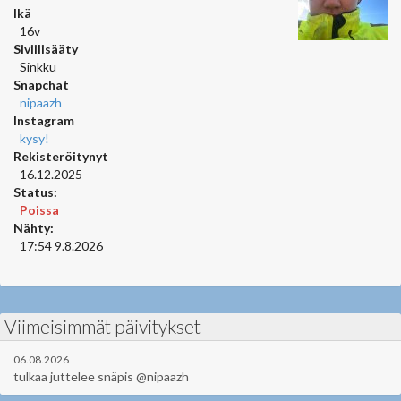
Ikä
16v
Siviilisääty
Sinkku
Snapchat
nipaazh
Instagram
kysy!
Rekisteröitynyt
16.12.2025
Status:
Poissa
Nähty:
17:54 9.8.2026
Viimeisimmät päivitykset
06.08.2026
tulkaa juttelee snäpis @nipaazh