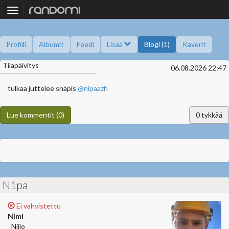
Toggle
navigation
Profiili
Albumit
Feedi
Lisää
Blogi (1)
Kaverit
Tilapäivitys
Kysy minulta
Tietoa
Kaverikirja
Gallupit
06.08.2026 22:47
Saavutukset
tulkaa juttelee snäpis
@nipaazh
Lue kommentit (0)
0
tykkää
N1pa
Ei vahvistettu
Nimi
Niilo