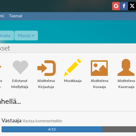
mi
Teemat
inulta
Muuta
kset
va
Edistynyt
Aloitteleva
Muokkaaja
Aloitteleva
Aloitteleva
a
Miellyttäjä
Kirjautuja
Kuvaaja
Kaveraaja
hellä...
Vastaaja
Vastaa kommentteihin
4/10