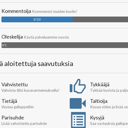
Kommentoija
Kommentoi muiden kuviin!
3/10
Oleskelija
Käytä palveluamme vuosia
0/1
lä aloitettuja saavutuksia
Vahvistettu
Tykkääjä
Vahvista tilisi kuvavarmennuksella!
Tykkää kuvista ja palj
Tietäjä
Taltioija
Vastaa galluppeihin
Kuvaa video ja lisää s
Parisuhde
Kysyjä
Lisää vahvistettu parisuhde
Saa vastauksia gallupei