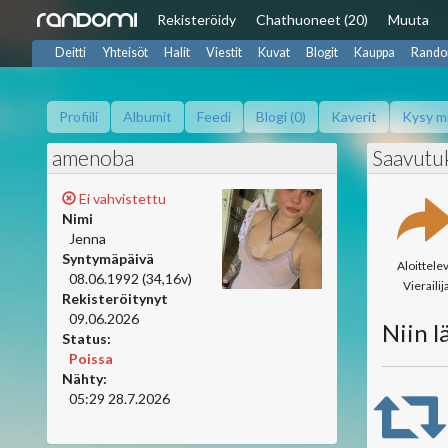
Rekisteröidy
Chat
huoneet (20)
Muuta
Deitti
Yhteisöt
Halit
Viestit
Kuvat
Blogit
Kauppa
Rando
Profiili
Albumit
Feedi
Blogi (0)
Kaverit
Kysy m
amenoba
Saavutu
Ei vahvistettu
Nimi
Jenna
Syntymäpäivä
Aloittele
08.06.1992 (34,16v)
Vierailij
Rekisteröitynyt
09.06.2026
Niin lä
Status:
Poissa
Nähty:
05:29 28.7.2026