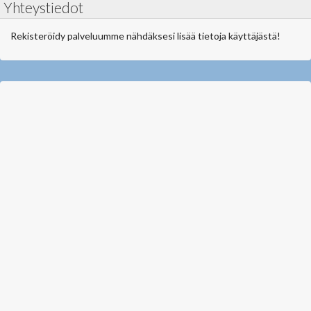
Yhteystiedot
Rekisteröidy palveluumme nähdäksesi lisää tietoja käyttäjästä!