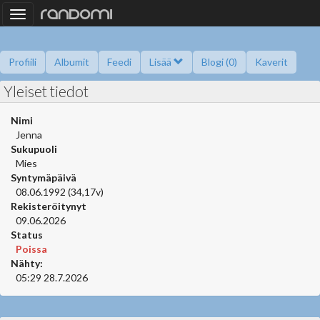
Toggle
navigation
Profiili
Albumit
Feedi
Lisää
Blogi (0)
Kaverit
Yleiset tiedot
Kysy minulta
Tietoa
Kaverikirja
Gallupit
Saavutukset
Nimi
Jenna
Sukupuoli
Mies
Syntymäpäivä
08.06.1992 (34,17v)
Rekisteröitynyt
09.06.2026
Status
Poissa
Nähty:
05:29 28.7.2026