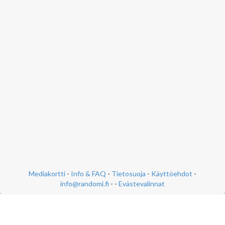
Mediakortti
-
Info & FAQ
-
Tietosuoja
-
Käyttöehdot
-
info@randomi.fi
- -
Evästevalinnat