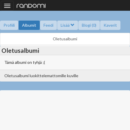
Toggle
navigation
Profiili
Albumit
Feedi
Lisää
Blogi (0)
Kaverit
Kysy minulta
Tietoa
Kaverikirja
Gallupit
Saavutukset
Oletusalbumi
Oletusalbumi
Tämä albumi on tyhjä ;(
Oletusalbumi luokittelemattomille kuville