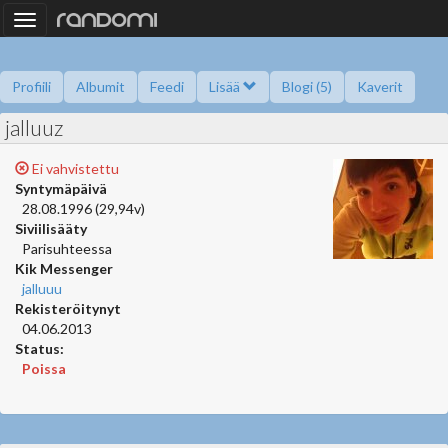
Toggle
navigation
Profiili
Albumit
Feedi
Lisää
Blogi (5)
Kaverit
jalluuz
Kysy minulta
Tietoa
Kaverikirja
Gallupit
Saavutukset
Ei vahvistettu
Syntymäpäivä
28.08.1996 (29,94v)
Siviilisääty
Parisuhteessa
Kik Messenger
jalluuu
Rekisteröitynyt
04.06.2013
Status:
Poissa