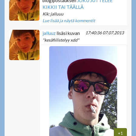
blogipostauksen
JOKU JUTTELEE
KIKKII TAI TÄÄLLÄ
Kik: jalluuu
Lue lisää ja näytä kommentit
17:40:36 07.07.2013
jalluuz
lisäsi kuvan
"kesäfiilistelyy xdd"
+1