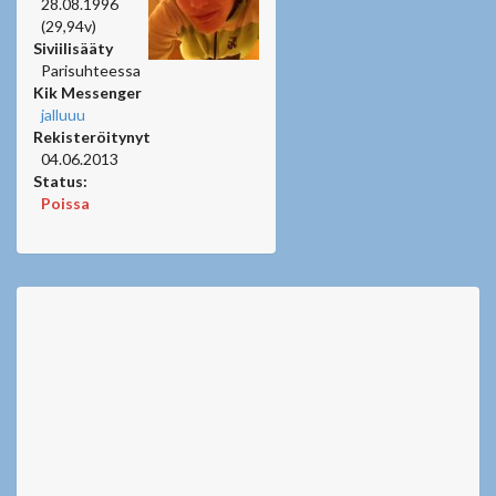
28.08.1996
(29,94v)
Siviilisääty
Parisuhteessa
Kik Messenger
jalluuu
Rekisteröitynyt
04.06.2013
Status:
Poissa