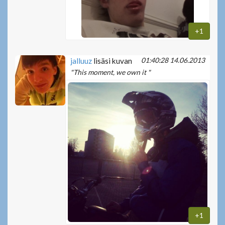
+1
01:40:28 14.06.2013
jalluuz
lisäsi kuvan
"This moment, we own it "
+1