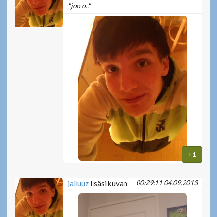
"joo o.."
+1
00:29:11 04.09.2013
jalluuz
lisäsi kuvan