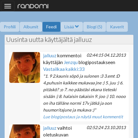
Toggle
navigation
Profiili
Albumit
Feedi
Lisää
Blogi (5)
Kaverit
Uusinta uutta käyttäjältä jalluuz
Kysy minulta
Tietoa
Kaverikirja
Gallupit
Saavutukset
02:44:15 04.12.2013
jalluuz
kommentoi
käyttäjän
Jenzqu
blogipostaukseen
Vastailkaa kaikki:33
"1. 9 2.kaunis söpö ja sulonen :3 3.emt :D
4.puhusin kaikkee mukavaa jne :) 5. juu :) 6.
pitäskö? ;o 7. no päästäsi ekana tieteski
sisään :) 8. halaisin takaisin 9. joo :) 10. nooo
on iha tälläne normi 17v jätkä ja oon
huumoritajune ja mukava :)"
Lue blogipostaus ja näytä muut kommentit
02:52:24 23.10.2013
jalluuz
vaihtoi
oletuskuvan