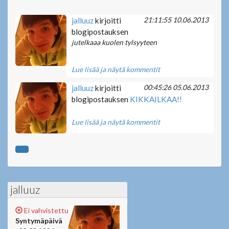
21:11:55 10.06.2013
jalluuz
kirjoitti
blogipostauksen
jutelkaaa kuolen tylsyyteen
Lue lisää ja näytä kommentit
00:45:26 05.06.2013
jalluuz
kirjoitti
blogipostauksen
KIKKAILKAA!!
Lue lisää ja näytä kommentit
jalluuz
Ei vahvistettu
Syntymäpäivä