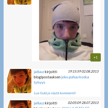
+1
19:15:59 02.08.2013
jalluuz
kirjoitti
blogipostauksen
joku puhuu koska
tylsyys
Lue lisää ja näytä kommentit
02:05:09 28.07.2013
jalluuz
kirjoitti