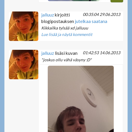
00:35:04 29.06.2013
jalluuz
kirjoitti
blogipostauksen
jutelkaa saatana
Kikkailka tylsää xd jalluuu
Lue lisää ja näytä kommentit
01:42:53 14.06.2013
jalluuz
lisäsi kuvan
"joskus ollu vähä väsyny :D"