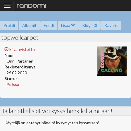
Toggle
navigation
Profiili
Albumit
Feedi
Lisää
Blogi (0)
Kaverit
topwellcarpet
Kysy minulta
Tietoa
Kaverikirja
Gallupit
Saavutukset
Ei vahvistettu
Nimi
Onni Partanen
Rekisteröitynyt
26.02.2020
Status:
Poissa
Tällä hetkellä et voi kysyä henkilöltä mitään!
Käyttäjä on estänyt häneltä kysymysten kysymisen!