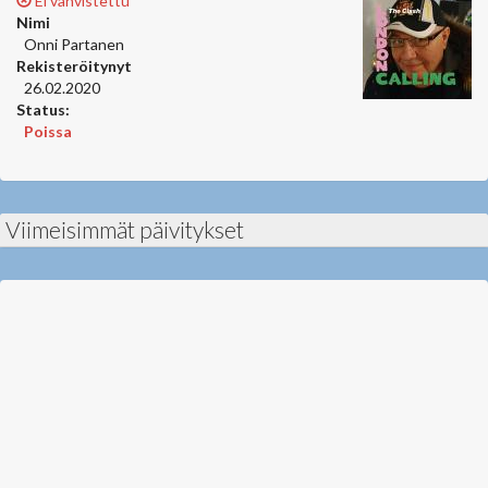
Ei vahvistettu
Nimi
Onni Partanen
Rekisteröitynyt
26.02.2020
Status:
Poissa
Viimeisimmät päivitykset