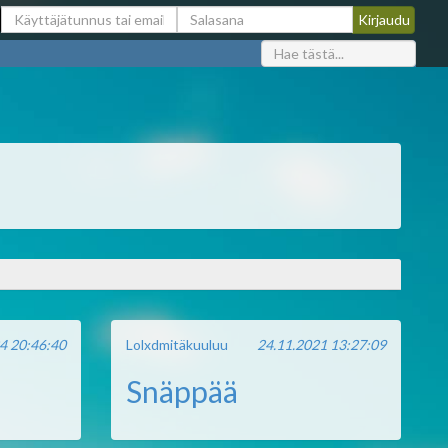
4 20:46:40
Lolxdmitäkuuluu
24.11.2021 13:27:09
Snäppää