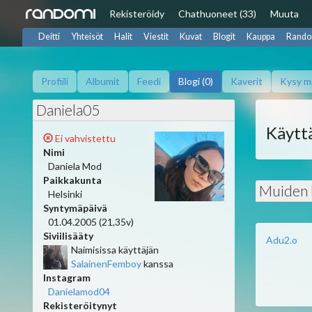
Rekisteröidy
Chat
huoneet (33)
Muuta
Deitti
Yhteisöt
Halit
Viestit
Kuvat
Blogit
Kauppa
Rando
Profiili
Albumit
Feedi
Blogi (0)
Kaverit
Kysy m
Daniela05
Käyttä
Ei vahvistettu
Nimi
Daniela Mod
Paikkakunta
Muiden b
Helsinki
Syntymäpäivä
01.04.2005 (21,35v)
Siviilisääty
Adu2.o
Naimisissa käyttäjän
SalainenFemboy
kanssa
Instagram
Danielamod04
Rekisteröitynyt