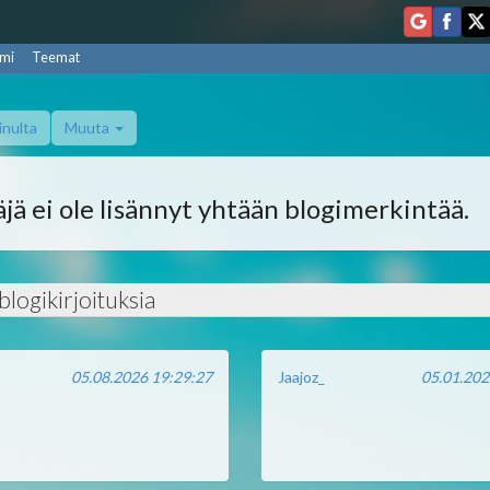
mi
Teemat
inulta
Muuta
jä ei ole lisännyt yhtään blogimerkintää.
logikirjoituksia
05.08.2026 19:29:27
Jaajoz_
05.01.202