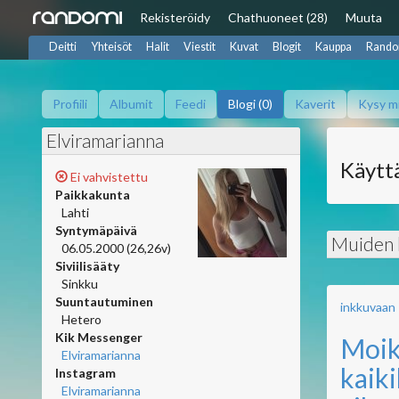
Rekisteröidy
Chat
huoneet (28)
Muuta
Deitti
Yhteisöt
Halit
Viestit
Kuvat
Blogit
Kauppa
Rando
Profiili
Albumit
Feedi
Blogi (0)
Kaverit
Kysy m
Elviramarianna
Käyttä
Ei vahvistettu
Paikkakunta
Lahti
Syntymäpäivä
Muiden b
06.05.2000 (26,26v)
Siviilisääty
Sinkku
Suuntautuminen
inkkuvaan
Hetero
Kik Messenger
Moik
Elviramarianna
kaiki
Instagram
Elviramarianna