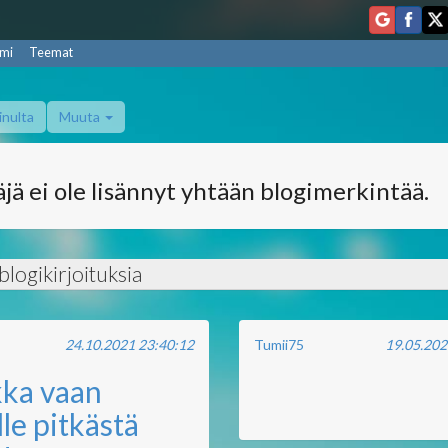
mi
Teemat
inulta
Muuta
jä ei ole lisännyt yhtään blogimerkintää.
logikirjoituksia
24.10.2021 23:40:12
Tumii75
19.05.202
ka vaan
lle pitkästä