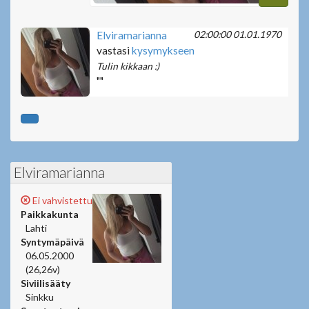
02:00:00 01.01.1970
Elviramarianna
vastasi
kysymykseen
Tulin kikkaan :)
""
Elviramarianna
Ei vahvistettu
Paikkakunta
Lahti
Syntymäpäivä
06.05.2000
(26,26v)
Siviilisääty
Sinkku