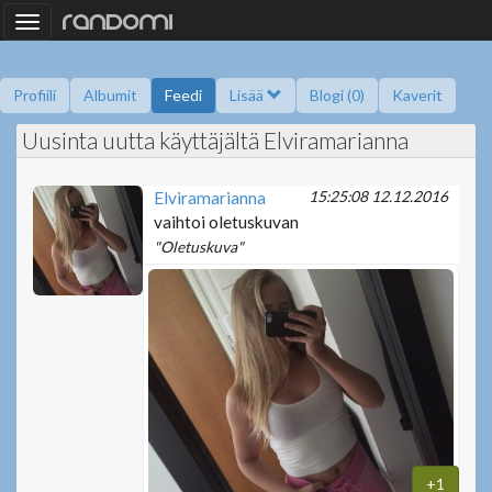
Toggle
navigation
Profiili
Albumit
Feedi
Lisää
Blogi (0)
Kaverit
Uusinta uutta käyttäjältä Elviramarianna
Kysy minulta
Tietoa
Kaverikirja
Gallupit
Saavutukset
15:25:08 12.12.2016
Elviramarianna
vaihtoi oletuskuvan
"Oletuskuva"
+1