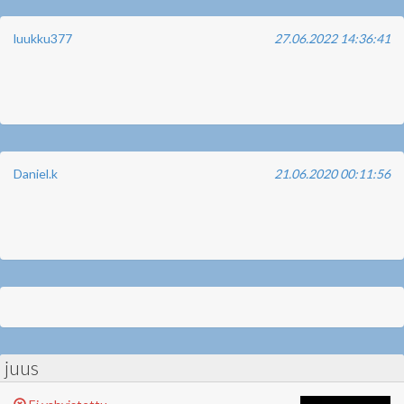
luukku377
27.06.2022 14:36:41
Daniel.k
21.06.2020 00:11:56
juus