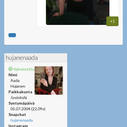
+1
hujanenaada
Vahvistettu
Nimi
Aada
Hujanen
Paikkakunta
Jyväskylä
Syntymäpäivä
05.07.2004 (22,09v)
Snapchat
hujanenaada
Instagram