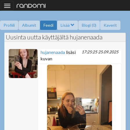
Toggle
navigation
Profiili
Albumit
Feedi
Lisää
Blogi (0)
Kaverit
Uusinta uutta käyttäjältä hujanenaada
Kysy minulta
Tietoa
Kaverikirja
Gallupit
Saavutukset
17:25:25 25.09.2025
hujanenaada
lisäsi
kuvan