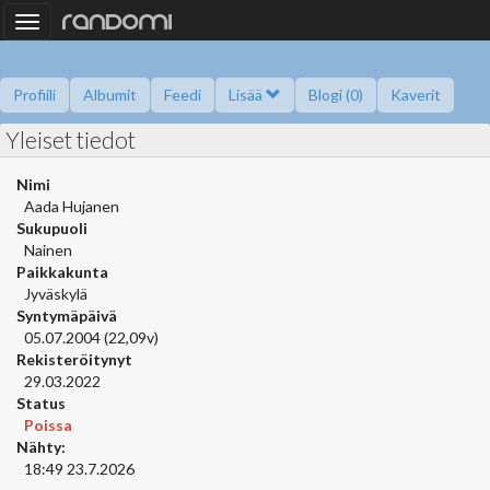
Toggle
navigation
Profiili
Albumit
Feedi
Lisää
Blogi (0)
Kaverit
Yleiset tiedot
Kysy minulta
Tietoa
Kaverikirja
Gallupit
Saavutukset
Nimi
Aada Hujanen
Sukupuoli
Nainen
Paikkakunta
Jyväskylä
Syntymäpäivä
05.07.2004 (22,09v)
Rekisteröitynyt
29.03.2022
Status
Poissa
Nähty:
18:49 23.7.2026