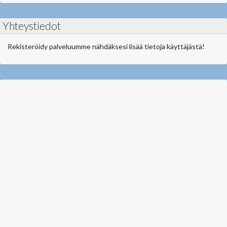
Yhteystiedot
Rekisteröidy palveluumme nähdäksesi lisää tietoja käyttäjästä!