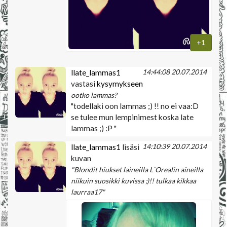
+1
14:44:08 20.07.2014
llate_lammas1
vastasi
kysymykseen
ootko lammas?
"todellaki oon lammas ;) !! no ei vaa:D
se tulee mun lempinimest koska late
lammas ;) :P "
14:10:39 20.07.2014
llate_lammas1
lisäsi
kuvan
"Blondit hiukset laineilla L`Orealin aineilla
niikuin suosikki kuvissa ;)!! tulkaa kikkaa
laurraa17"