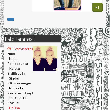
+1
llate_lammas1
Ei vahvistettu
Nimi
laura
Paikkakunta
Kerava
Siviilisääty
Sinkku
Kik Messenger
laurraa17
Rekisteröitynyt
11.05.2014
Status:
Poissa