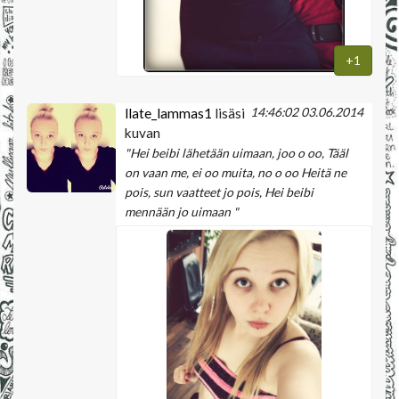
+1
14:46:02 03.06.2014
llate_lammas1
lisäsi
kuvan
"Hei beibi lähetään uimaan, joo o oo, Tääl
on vaan me, ei oo muita, no o oo Heitä ne
pois, sun vaatteet jo pois, Hei beibi
mennään jo uimaan "