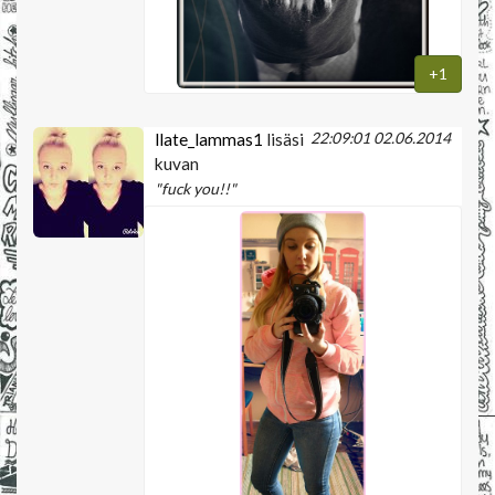
+1
22:09:01 02.06.2014
llate_lammas1
lisäsi
kuvan
"fuck you!!"