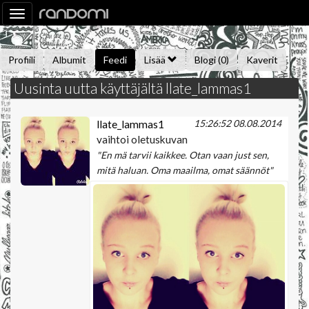
Toggle
navigation
Profiili
Albumit
Feedi
Lisää
Blogi (0)
Kaverit
Uusinta uutta käyttäjältä llate_lammas1
Kysy minulta
Tietoa
Kaverikirja
Gallupit
Saavutukset
15:26:52 08.08.2014
llate_lammas1
vaihtoi oletuskuvan
"En mä tarvii kaikkee. Otan vaan just sen,
mitä haluan. Oma maailma, omat säännöt"