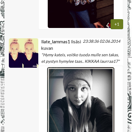
+1
23:38:36 02.06.2014
llate_lammas1
lisäsi
kuvan
"Hymy kateis, voitko tuoda mulle sen takas,
et pystyn hymylee taas.. KIKKAA laurraa17"