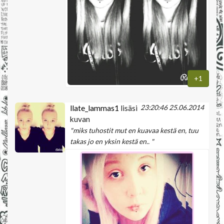
+1
23:20:46 25.06.2014
llate_lammas1
lisäsi
kuvan
"miks tuhostit mut en kuavaa kestä en, tuu
takas jo en yksin kestä en.. "