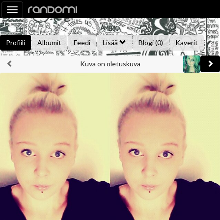
Toggle
navigation
Profiili
Albumit
Feedi
Lisää
Blogi (0)
Kaverit
Kuva on oletuskuva
Kysy minulta
Tietoa
Kaverikirja
Gallupit
Saavutukset