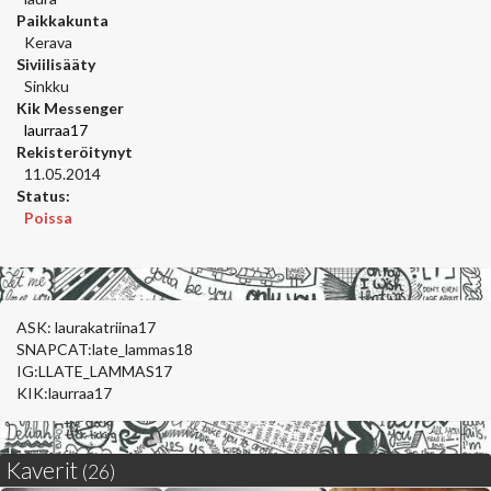
Paikkakunta
Kerava
Siviilisääty
Sinkku
Kik Messenger
laurraa17
Rekisteröitynyt
11.05.2014
Status:
Poissa
ASK: laurakatriina17
SNAPCAT:late_lammas18
IG:LLATE_LAMMAS17
KIK:laurraa17
Kaverit
(26)