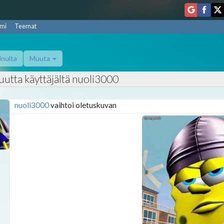
mi
Teemat
inulta
Muuta
uutta käyttäjältä nuoli3000
nuoli3000
vaihtoi oletuskuvan