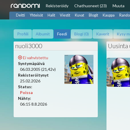
Rekisteröidy
Chat
huoneet (23)
Muuta
Deitti
Yhteisöt
Halit
Viestit
Kuvat
Blogit
Kauppa
Rando
Profiili
Albumit
Feedi
Blogi (0)
Kaverit
Kysy m
nuoli3000
Uusinta 
Ei vahvistettu
Syntymäpäivä
06.03.2005 (21,42v)
Rekisteröitynyt
25.02.2026
Status:
Poissa
Nähty:
06:15 8.8.2026