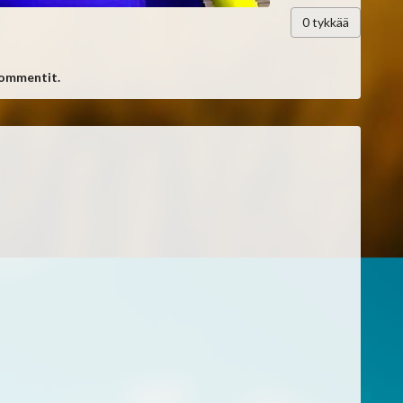
0
tykkää
kommentit.