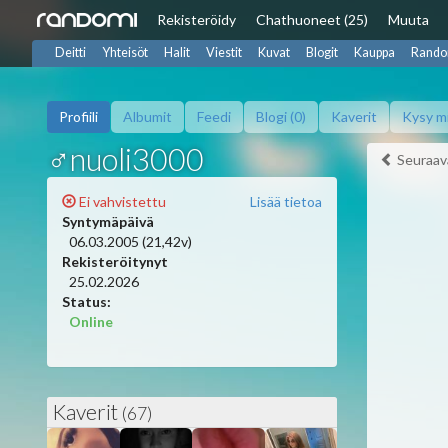
Rekisteröidy
Chat
huoneet (25)
Muuta
Deitti
Yhteisöt
Halit
Viestit
Kuvat
Blogit
Kauppa
Rando
Profiili
Albumit
Feedi
Blogi (0)
Kaverit
Kysy m
♂nuoli3000
Seuraav
Ei vahvistettu
Lisää tietoa
Syntymäpäivä
06.03.2005 (21,42v)
Rekisteröitynyt
25.02.2026
Status:
Online
Kaverit
(67)