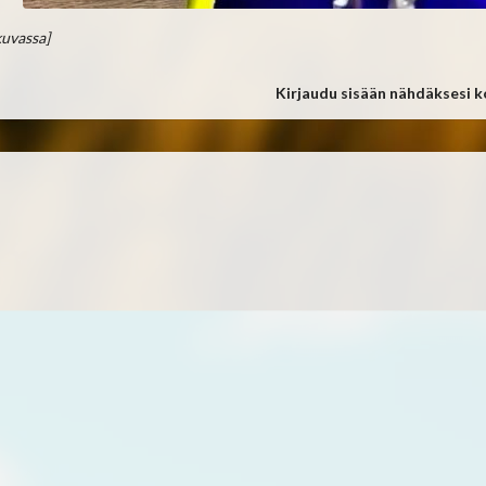
kuvassa]
Kirjaudu sisään nähdäksesi 