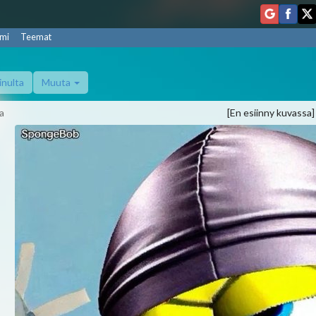
mi
Teemat
inulta
Muuta
a
[En esiinny kuvassa]