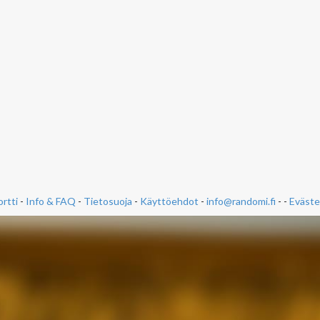
rtti
-
Info & FAQ
-
Tietosuoja
-
Käyttöehdot
-
info@randomi.fi
- -
Eväste