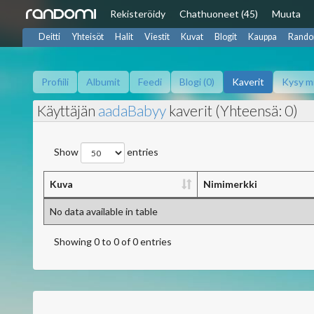
Rekisteröidy
Chat
huoneet (45)
Muuta
Deitti
Yhteisöt
Halit
Viestit
Kuvat
Blogit
Kauppa
Rando
Profiili
Albumit
Feedi
Blogi (0)
Kaverit
Kysy m
Käyttäjän
aadaBabyy
kaverit (Yhteensä: 0)
Show
entries
Kuva
Nimimerkki
No data available in table
Showing 0 to 0 of 0 entries