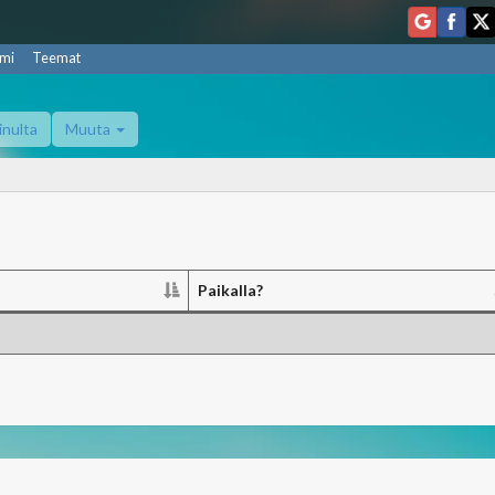
mi
Teemat
inulta
Muuta
Paikalla?