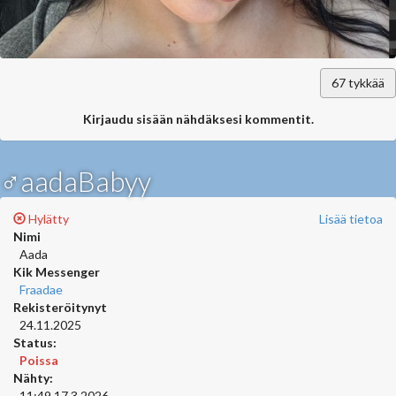
67
tykkää
Kirjaudu sisään nähdäksesi kommentit.
♂aadaBabyy
Hylätty
Lisää tietoa
Nimi
Aada
Kik Messenger
Fraadae
Rekisteröitynyt
24.11.2025
Status:
Poissa
Nähty:
11:49 17.3.2026