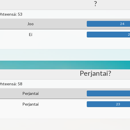
?
yhteensä: 53
Joo
24
Ei
Perjantai?
yhteensä: 58
Perjantai
Perjantai
23