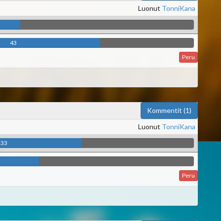
Luonut
TonniKana
43
Peru
Kommentit (1)
Luonut
TonniKana
33
Peru