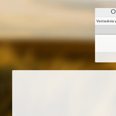
O
Vastauksia 