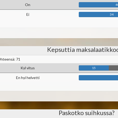
On
4
Ei
34
Kepsuttia maksalaatikko
yhteensä: 71
Kyl vitus
15
En hyi helvetti
Paskotko suihkussa?