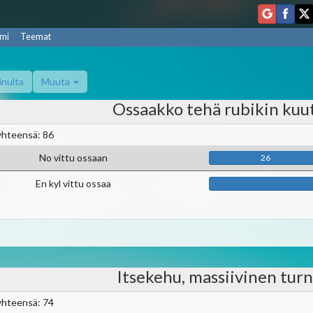
mi
Teemat
inulta
Muuta
Ossaakko tehä rubikin kuu
yhteensä: 86
No vittu ossaan
26
En kyl vittu ossaa
Itsekehu, massiivinen turn
yhteensä: 74