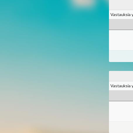
Vastauksia 
Vastauksia 