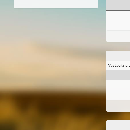
Vastauksia 